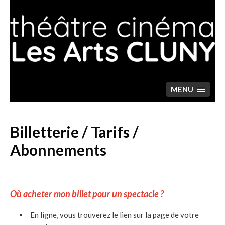
Skip
to
content
MENU
Billetterie / Tarifs /
Abonnements
Où acheter mon billet pour un spectacle ?
En ligne, vous trouverez le lien sur la page de votre