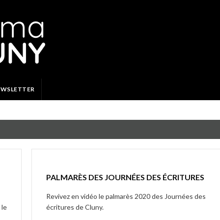
EWSLETTER
PALMARÈS DES JOURNÉES DES ÉCRITURES
Revivez en vidéo le palmarès 2020 des Journées des
 le
écritures de Cluny.