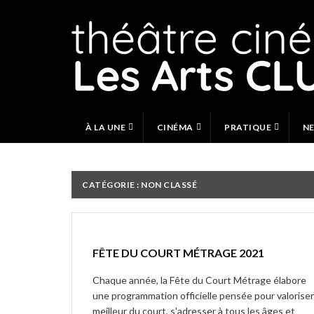
Skip
to
content
À LA UNE
CINÉMA
PRATIQUE
N
CATÉGORIE :
NON CLASSÉ
FÊTE DU COURT MÉTRAGE 2021
Chaque année, la Fête du Court Métrage élabore
une programmation officielle pensée pour valoriser
meilleur du court, s'adresser à tous les âges et