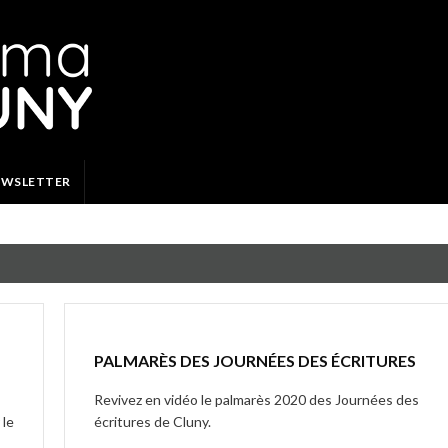
EWSLETTER
PALMARÈS DES JOURNÉES DES ÉCRITURES
Revivez en vidéo le palmarès 2020 des Journées des
 le
écritures de Cluny.