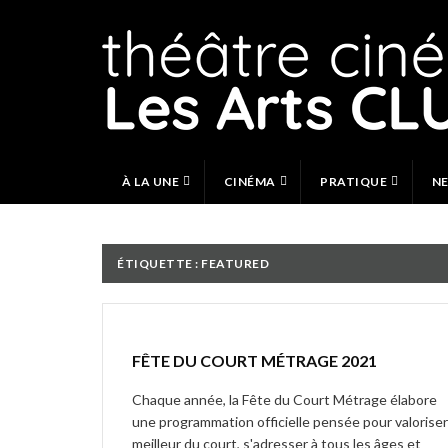
Skip
to
content
À LA UNE
CINÉMA
PRATIQUE
N
ÉTIQUETTE :
FEATURED
FÊTE DU COURT MÉTRAGE 2021
Chaque année, la Fête du Court Métrage élabore
une programmation officielle pensée pour valoriser
meilleur du court, s'adresser à tous les âges et