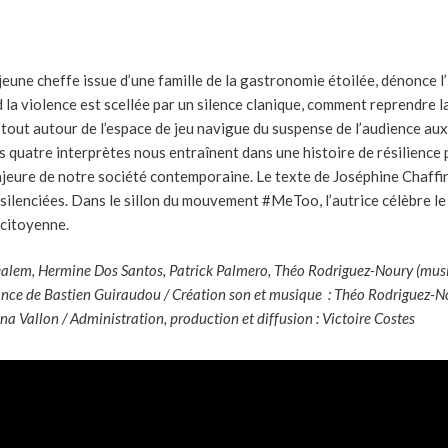
jeune cheffe issue d’une famille de la gastronomie étoilée, dénonce l
 la violence est scellée par un silence clanique, comment reprendre l
 tout autour de l’espace de jeu navigue du suspense de l’audience aux 
es quatre interprètes nous entraînent dans une histoire de résilience pl
jeure de notre société contemporaine. Le texte de Joséphine Chaffin
silenciées. Dans le sillon du mouvement #MeToo, l’autrice célèbre le
 citoyenne.
éalem, Hermine Dos Santos, Patrick Palmero, Théo Rodriguez-Noury (musiqu
tance de Bastien Guiraudou
/
Création son et musique : Théo Rodriguez-No
ina Vallon
/
Administration, production et diffusion : Victoire Costes