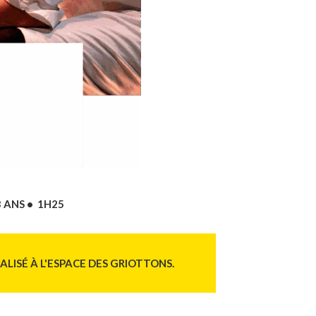
3 ANS • 1H25
LISÉ À L'ESPACE DES GRIOTTONS.